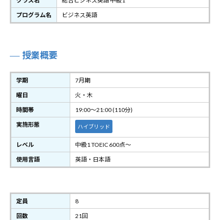
クラス名
総合ビジネス英語 中級1
プログラム名
ビジネス英語
授業概要
学期
7月期
曜日
火・木
時間帯
19:00～21:00 (110分)
実施形態
ハイブリッド
レベル
中級1 TOEIC 600点～
使用言語
英語・日本語
定員
8
回数
21回