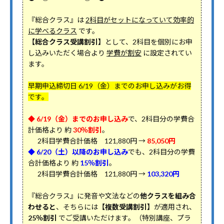
『総合クラス』は
2科目がセットになっていて効率的
に学べるクラス
です。
【総合クラス受講割引】
として、2科目を個別にお申
し込みいただく場合より
学費が割安
に設定されてい
ます。
早期申込締切日 6/19（金）までのお申し込みがお得
です。
◆ 6/19（金）までのお申し込み
で、2科目分の学費合
計価格より 約
30％割引
。
2科目学費合計価格 121,880円 →
85,050円
◆ 6/20（土）以降のお申し込み
でも、2科目分の学費
合計価格より 約
15％割引
。
2科目学費合計価格 121,880円 →
103,320円
『総合クラス』に発音や文法などの
他クラスを組み合
わせると
、そちらには
【複数受講割引】
が適用され、
25％割引
でご受講いただけます。（特別講座、プラ