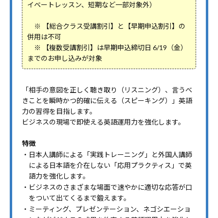
イベートレッスン、短期など一部対象外）
※ 【総合クラス受講割引】と【早期申込割引】の
併用は不可
※ 【複数受講割引】は早期申込締切日 6/19（金）
までのお申し込みが対象
「相手の意図を正しく聴き取り（リスニング）、言うべ
きことを瞬時かつ的確に伝える（スピーキング）」英語
力の習得を目指します。
ビジネスの現場で即使える英語運用力を強化します。
特徴
・日本人講師による「実践トレーニング」と外国人講師
による日本語を介在しない「応用プラクティス」で英
語力を強化します。
・ビジネスのさまざまな場面で速やかに適切な応答が口
をついて出てくるまで鍛えます。
・ミーティング、プレゼンテーション、ネゴシエーショ