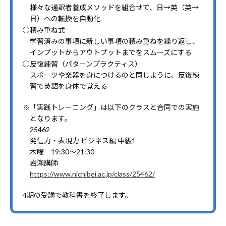
様々な通訳者養成メソッドを組合せて、日→英（英→
日）への転換を自動化
○積み重ね式
学習済みの事項に新しい事項の積み重ねを繰り返し、
インプットからアウトプットまでをスムーズにする
○反復練習（パターンプラクティス）
スポーツや楽器を身につけるのと同じように、反復練
習で英語を身体で覚える
※「実践トレーニング」は以下のクラスと合同での実施
となります。
25462
発信力・表現力 ビジネス編 中級1
木曜 19:30～21:30
岩瀬講師
https://www.nichibei.ac.jp/class/25462/
4期の受講で教科書を終了します。