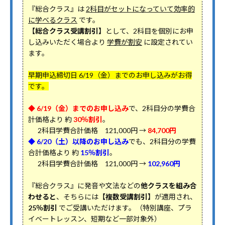
『総合クラス』は
2科目がセットになっていて効率的
に学べるクラス
です。
【総合クラス受講割引】
として、2科目を個別にお申
し込みいただく場合より
学費が割安
に設定されてい
ます。
早期申込締切日 6/19（金）までのお申し込みがお得
です。
◆ 6/19（金）までのお申し込み
で、2科目分の学費合
計価格より 約
30％割引
。
2科目学費合計価格 121,000円 →
84,700円
◆ 6/20（土）以降のお申し込み
でも、2科目分の学費
合計価格より 約
15％割引
。
2科目学費合計価格 121,000円 →
102,960円
『総合クラス』に発音や文法などの
他クラスを組み合
わせると
、そちらには
【複数受講割引】
が適用され、
25％割引
でご受講いただけます。（特別講座、プラ
イベートレッスン、短期など一部対象外）