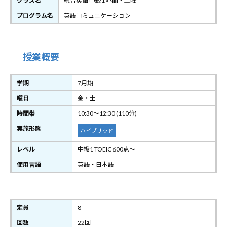
クラス名
総合英語 中級1 昼間・土曜
プログラム名
英語コミュニケーション
授業概要
学期
7月期
曜日
金・土
時間帯
10:30～12:30 (110分)
実施形態
ハイブリッド
レベル
中級1 TOEIC 600点～
使用言語
英語・日本語
定員
8
回数
22回