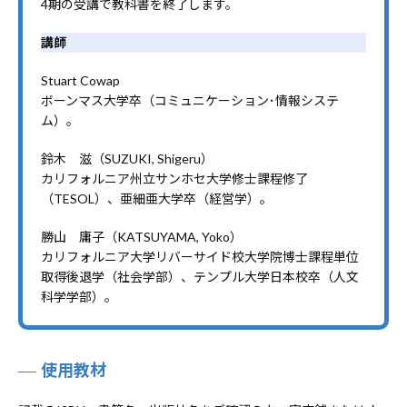
4期の受講で教科書を終了します。
講師
Stuart Cowap
ボーンマス大学卒（コミュニケーション･情報システ
ム）。
鈴木 滋（SUZUKI, Shigeru）
カリフォルニア州立サンホセ大学修士課程修了
（TESOL）、亜細亜大学卒（経営学）。
勝山 庸子（KATSUYAMA, Yoko）
カリフォルニア大学リバーサイド校大学院博士課程単位
取得後退学（社会学部）、テンプル大学日本校卒（人文
科学学部）。
使用教材